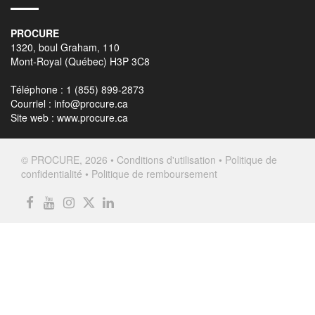
PROCURE
1320, boul Graham, 110
Mont-Royal (Québec) H3P 3C8
Téléphone : 1 (855) 899-2873
Courriel :
info@procure.ca
Site web :
www.procure.ca
© PROCURE, 2026 •
Conditions d'utilisation
•
Politique de
confidentialité
•
Politique de remboursement