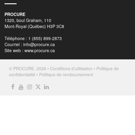
PROCURE
1320, boul Graham, 110
Mont-Royal (Québec) H3P 3C8
Téléphone : 1 (855) 899-2873
Courriel :
info@procure.ca
Site web :
www.procure.ca
© PROCURE, 2026 •
Conditions d'utilisation
•
Politique de
confidentialité
•
Politique de remboursement